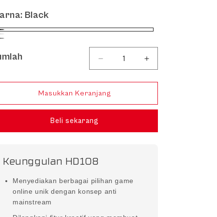
arna:
Black
ck
te
y
umlah
lah
Kurangi jumlah untuk HD108 | S
Tambah jumlah untu
Masukkan Keranjang
Beli sekarang
Keunggulan HD108
Menyediakan berbagai pilihan game
online unik dengan konsep anti
mainstream