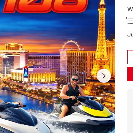
W
Bla
Whi
Gra
J
Jum