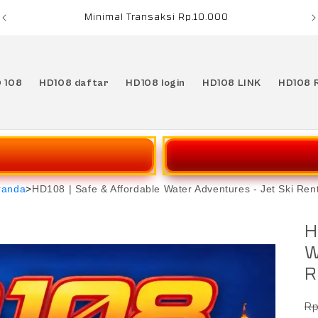
Minimal Transaksi Rp.10.000
 108
HD108 daftar
HD108 login
HD108 LINK
HD108 
randa
>
HD108 | Safe & Affordable Water Adventures - Jet Ski Ren
H
W
R
Ha
Rp