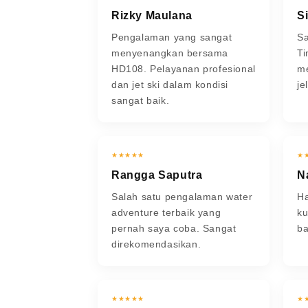
Rizky Maulana
Si
Pengalaman yang sangat
Sa
menyenangkan bersama
T
HD108. Pelayanan profesional
m
dan jet ski dalam kondisi
je
sangat baik.
★★★★★
★
Rangga Saputra
Na
Salah satu pengalaman water
Ha
adventure terbaik yang
ku
pernah saya coba. Sangat
ba
direkomendasikan.
★★★★★
★